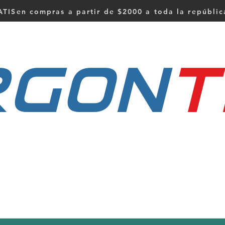
TISen compras a partir de $2000 a toda la repúbli
RGON
t