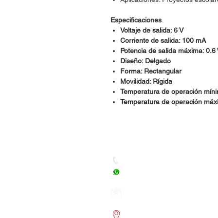
Especificaciones
Voltaje de salida: 6 V
Corriente de salida: 100 mA
Potencia de salida máxima: 0.6
Diseño: Delgado
Forma: Rectangular
Movilidad: Rígida
Temperatura de operación míni
Temperatura de operación máx
Dudas, Comentarios o Ped
Tel. (477) 465 88 09 / 712 16
Whatsapp: (477) 465 88 09
Correo:
orgonelectronica
León, Guanajuato.