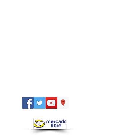
Síguenos
en: