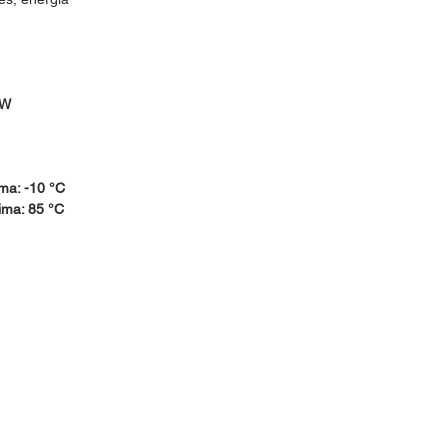
 W
ma: -10 °C
ima: 85 °C
idos:
Horario de Atención:
Lun-Vie: 9:30am - 7pm
 30
Sábados: 9:30am - 2pm
@hotmail.com