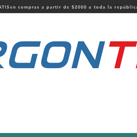
TISen compras a partir de $2000 a toda la repúbli
RGON
t