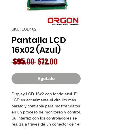
SKU: LCD162
Pantalla LCD
16x02 (Azul)
Precio
Precio
 $95.00 
$72.00
de
oferta
Agotado
Display LCD 16x2 con fondo azul. El
LCD es actualmente el circuito más
barato y confiable para mostrar datos
en un proceso de monitoreo y control.
Su interfaz con los controladores se
realiza a través de un conector de 14