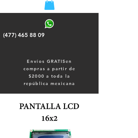
(477) 465 88 09
Envíos
GRATISen
compras a partir de
$2000 a toda la
república mexicana