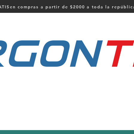
TISen compras a partir de $2000 a toda la repúbli
RGON
t