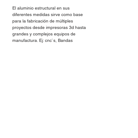
El aluminio estructural en sus
diferentes medidas sirve como base
para la fabricación de múltiples
proyectos desde impresoras 3d hasta
grandes y complejos equipos de
manufactura. Ej: cnc`s, Bandas
transportadoras, Estaciones de
trabajo, Equipos de ensamble,
Guardas, Robótica etc..
Ofrecemos aluminio y accesorios de
calidad para tus proyectos, cortes
estándar en 25, 50, 100 y 150cm