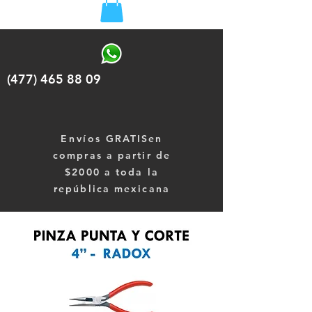
(477) 465 88 09
Envíos
GRATISen
compras a partir de
$2000 a toda la
república mexicana