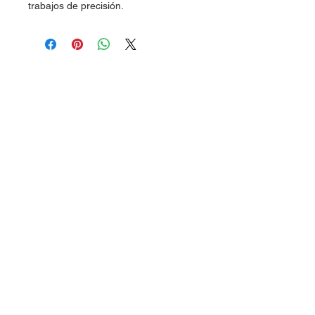
trabajos de precisión.
Dudas, Comentarios o Pedidos:
Tel.
(477) 465 88 09
/
712 16 30
Whatsapp:
(477) 465 88 09
Correo:
orgonelectronica@hotmail.com
León, Guanajuato.
Síguenos
en: