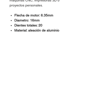
maquinas CNC, impresoras 3D o
proyectos personales.
Flecha de motor: 6.35mm
Diametro: 16mm
Dientes totales: 20
Material: aleación de aluminio
Dudas, Comentarios o Pedidos:
Tel.
(477) 465 88 09
/
712 16 30
Whatsapp:
(477) 465 88 09