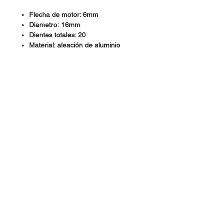
Flecha de motor: 6mm
Diametro: 16mm
Dientes totales: 20
Material: aleación de aluminio
Dudas, Comentarios o Pedidos:
Tel.
(477) 465 88 09
/
712 16 30
Whatsapp:
(477) 465 88 09
Correo:
orgonelectronica@hotmail.com