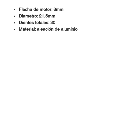
Flecha de motor: 8mm
Diametro: 21.5mm
Dientes totales: 30
Material: aleación de aluminio
Dudas, Comentarios o Pedidos:
Tel.
(477) 465 88 09
/
712 16 30
Whatsapp:
(477) 465 88 09
Correo:
orgonelectronica@hotmail.com