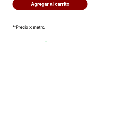
Agregar al carrito
**Precio x metro.
Dudas, Comentarios o Pedidos:
Tel.
(477) 465 88 09
/
712 16 30
Whatsapp:
(477) 465 88 09
Correo:
orgonelectronica@hotmail.com