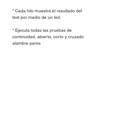
* Cada hilo muestra el resultado del
test por medio de un led.
* Ejecuta todas las pruebas de
continuidad, abierto, corto y cruzado
alambre pares
Especificaciones
Plástico ABS
1 Tester Cable de Red RJ-45/RJ-11
Funcionamiento baterías 9V (No
incluidas)