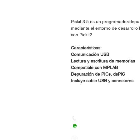
Pickit 3.5 es un programador/depu
mediante el entorno de desarroll
con Pickit2
Características:
Comunicación USB
Lectura y escritura de memorias
Compatible con MPLAB
Depuración de PICs, dsPIC
Incluye cable USB y conectores
Dudas, Comentarios o Ped
Tel. (477) 465 88 09 / 712 16
Whatsapp: (477) 465 88 09
Correo:
orgonelectronica