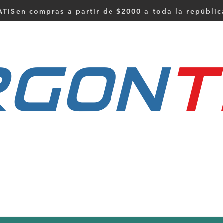
TISen compras a partir de $2000 a toda la repúbli
RGON
t