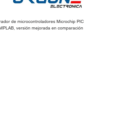
rador de microcontroladores Microchip PIC
o MPLAB, versión mejorada en comparación
idos:
Horario de Atención:
Lun-Vie: 9:30am - 7pm
 30
Sábados: 9:30am - 2pm
@hotmail.com