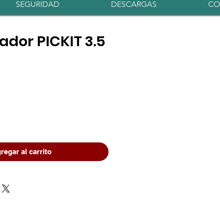
Iniciar sesión
SEGURIDAD
DESCARGAS
CO
dor PICKIT 3.5
io
regar al carrito