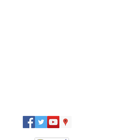
Síguenos
en: