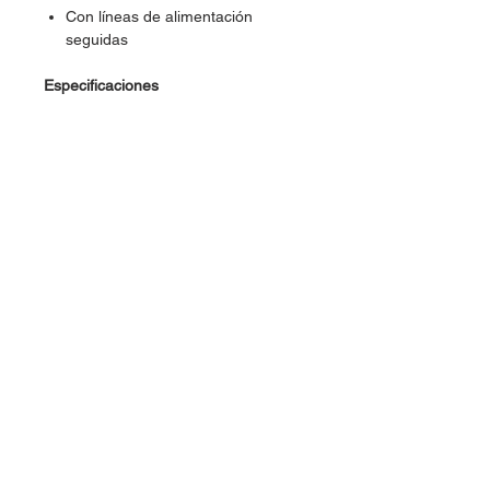
Con líneas de alimentación
seguidas
Especificaciones
Ensamble: Presión
Perforaciones: 400
Con linea de alimentación seguida
Material: Plástico
Dimensiones: 5.4 cm X 8.3 cm
Color: Transparente
Dudas, Comentarios o Pedidos: