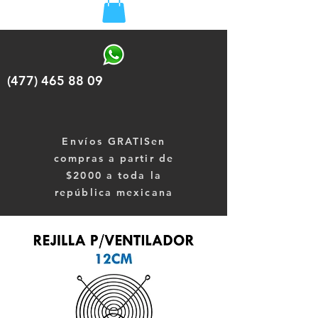
(477) 465 88 09
Envíos
GRATISen
compras a partir de
$2000 a toda la
república mexicana