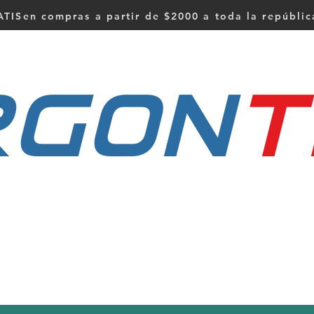
TISen compras a partir de $2000 a toda la repúbli
RGON
t