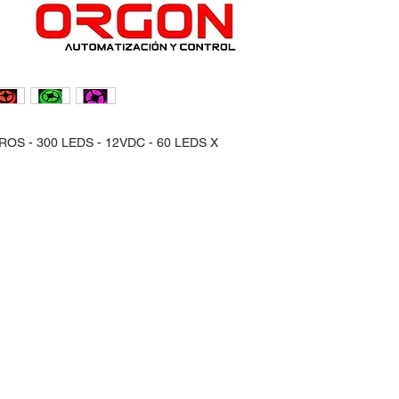
OS - 300 LEDS - 12VDC - 60 LEDS X
idos:
Horario de Atención:
Lun-Vie: 9:30am - 7pm
 30
Sábados: 9:30am - 2pm
@hotmail.com