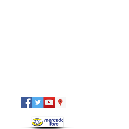
Síguenos
en: