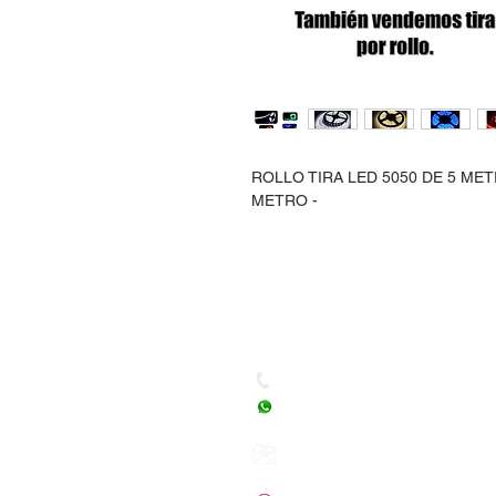
ROLLO TIRA LED 5050 DE 5 METR
METRO -
Dudas, Comentarios o Ped
Tel. (477) 465 88 09 / 712 16
Whatsapp: (477) 465 88 09
Correo:
orgonelectronica