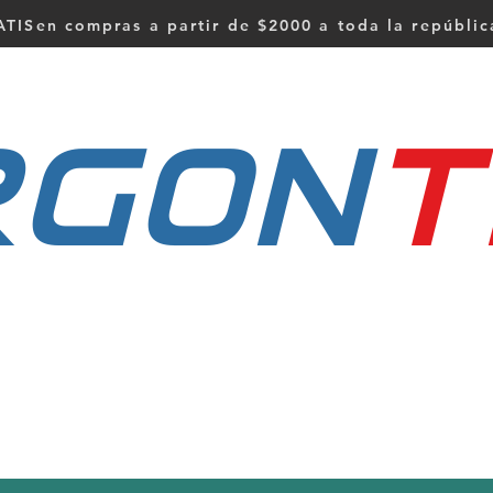
TISen compras a partir de $2000 a toda la repúbli
RGON
t