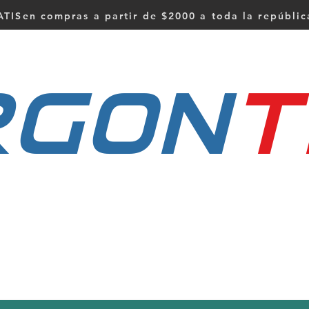
TISen compras a partir de $2000 a toda la repúbli
RGON
t