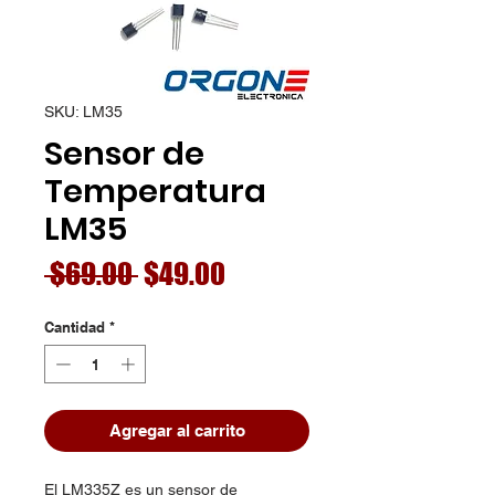
SKU: LM35
Sensor de
Temperatura
LM35
Precio
Precio
 $69.00 
$49.00
de
Cantidad
*
oferta
Agregar al carrito
El LM335Z es un sensor de