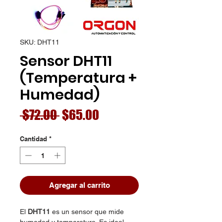
SKU: DHT11
Sensor DHT11
(Temperatura +
Humedad)
Precio
Precio
 $72.00 
$65.00
de
Cantidad
*
oferta
Agregar al carrito
El
DHT11
es un sensor que mide