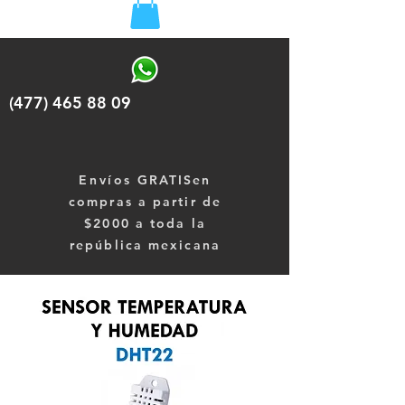
(477) 465 88 09
Envíos
GRATISen
compras a partir de
$2000 a toda la
república mexicana