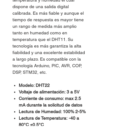
temperatura y humedad el cual
dispone de una salida digital
calibrada. Es más fiable y aunque el
tiempo de respuesta es mayor tiene
un rango de medida más amplio
tanto en humedad como en
temperatura que el DHT11. Su
tecnología es más garantiza la alta
fiabilidad y una excelente estabilidad
a largo plazo. Es compatible con la
tecnología Arduino, PIC, AVR, COP,
DSP, STM32, etc.
Modelo: DHT22
Voltaje de alimentación: 3 a 5V
Corriente de consumo: max 2.5
mA durante la solicitud de datos
Lectura de Humedad: 100% 2-5%
Lectura de Temperatura: -40 a
80°C ±0.5°C
Muestreo no mas de 0.5 Hz
Dimensiones: 27mm x 59mm x