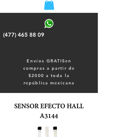
(477) 465 88 09
Envíos
GRATISen
compras a partir de
$2000 a toda la
república mexicana