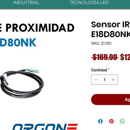
INDUSTRIAL
TECNOLOGÍA LED
Sensor I
E18D80N
SKU: E18D
Pre
 $169.00 
$1
Cantidad
*
Ag