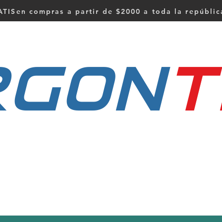
TISen compras a partir de $2000 a toda la repúbli
RGON
t