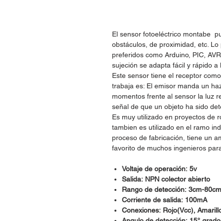
El sensor fotoeléctrico montabe p
obstáculos, de proximidad, etc. Lo
preferidos como Arduino, PIC, AVR
sujeción se adapta fácil y rápido a
Este sensor tiene el receptor como
trabaja es: El emisor manda un haz
momentos frente al sensor la luz 
señal de que un objeto ha sido det
Es muy utilizado en proyectos de r
tambien es utilizado en el ramo ind
proceso de fabricación, tiene un a
favorito de muchos ingenieros para
Voltaje de operación: 5v
Salida: NPN colector abierto
Rango de detección: 3cm-80cm 
Corriente de salida: 100mA
Conexiones: Rojo(Vcc), Amarill
Angulo de detección: 15° grado