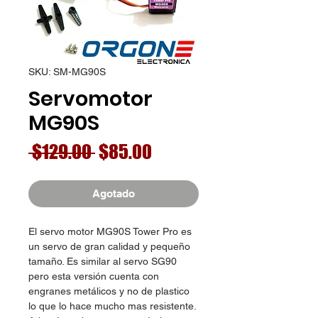
SKU: SM-MG90S
Servomotor
MG90S
Precio
Precio
 $129.00 
$85.00
de
oferta
Agotado
El servo motor MG90S Tower Pro es
un servo de gran calidad y pequeño
tamaño. Es similar al servo SG90
pero esta versión cuenta con
engranes metálicos y no de plastico
lo que lo hace mucho mas resistente.