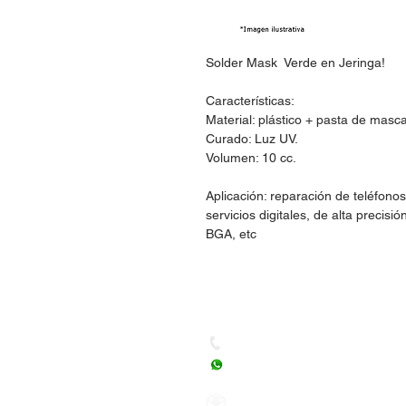
Solder Mask Verde en Jeringa!
Características:
Material: plástico + pasta de mascar
Curado: Luz UV.
Volumen: 10 cc.
Aplicación: reparación de teléfonos
servicios digitales, de alta preci
BGA, etc
Dudas, Comentarios o Ped
Tel. (477) 465 88 09 / 712 16
Whatsapp: (477) 465 88 09
Correo:
orgonelectronica