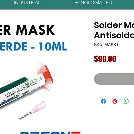
INDUSTRIAL
TECNOLOGÍA LED
Solder M
Antisold
SKU: MASK1
Preci
$99.00