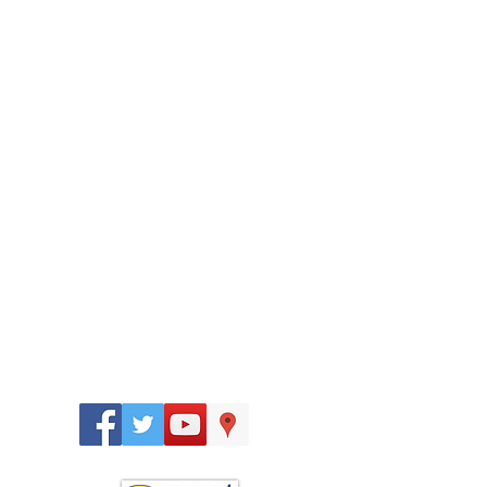
Síguenos
en: