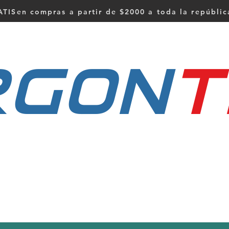
TISen compras a partir de $2000 a toda la repúbli
RGON
t