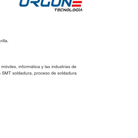
illa.
 móviles, informática y las industrias de
sión SMT soldadura, proceso de soldadura
idos:
Horario de Atención:
Lun-Vie: 9:30am - 7pm
 30
Sábados: 9:30am - 2pm
@hotmail.com