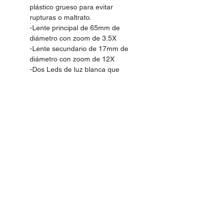
plástico grueso para evitar
rupturas o maltrato.
-Lente principal de 65mm de
diámetro con zoom de 3.5X
-Lente secundario de 17mm de
diámetro con zoom de 12X
-Dos Leds de luz blanca que
funciona con 3 pilas AAA incluidas.
-Brazo, cuerpo y base de metal
resistente, flexible y ajustable a
voluntad para satisfacer las
necesidades del usuario.
-Ideal para cualquier trabajo que
requiera la mas mínima precisión.