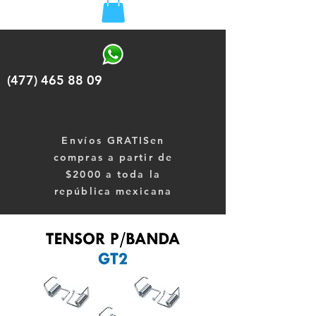
(477) 465 88 09
Envíos
GRATISen
compras a partir de
$2000 a toda la
república mexicana