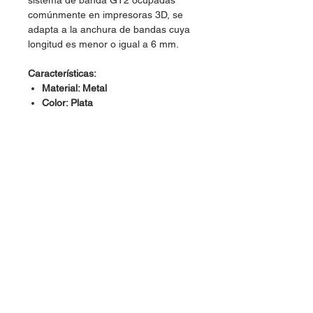
sistema de banda GT2 ocupadas
comúnmente en impresoras 3D, se
adapta a la anchura de bandas cuya
longitud es menor o igual a 6 mm.
Características:
Material: Metal
Color: Plata
Dudas, Comentarios o Pedidos:
Tel.
(477) 465 88 09
/
712 16 30
Whatsapp:
(477) 465 88 09