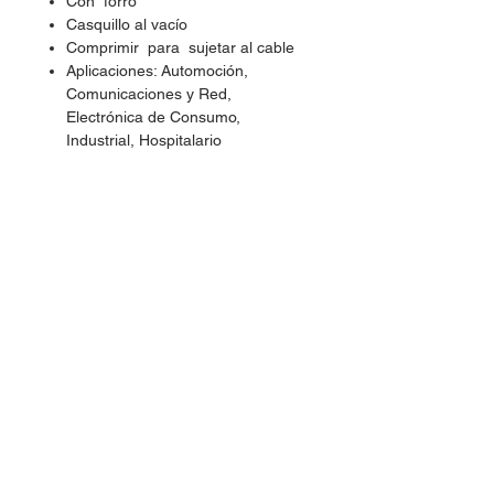
Con forro
Casquillo al vacío
Comprimir para sujetar al cable
Aplicaciones: Automoción,
Comunicaciones y Red,
Electrónica de Consumo,
Industrial, Hospitalario
Especificaciones
Tipo: Aislada (Con forro)
Género: Plug (Macho/Hembra)
Forma de la punta: Redonda
Material: Latón
Color del forro: Azul/Rojo