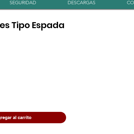
Iniciar sesión
SEGURIDAD
DESCARGAS
CO
es Tipo Espada
regar al carrito