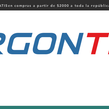
TISen compras a partir de $2000 a toda la repúbli
RGON
t