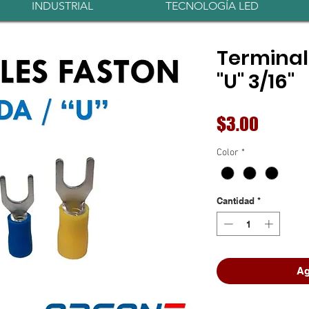
INDUSTRIAL
TECNOLOGÍA LED
Terminal
"U" 3/16"
Precio
$3.00
Color
*
Cantidad
*
Ag