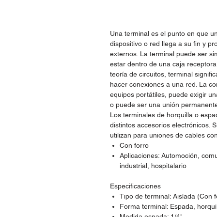
Una terminal es el punto en que u
dispositivo o red llega a su fin y 
externos. La terminal puede ser si
estar dentro de una caja receptora 
teoría de circuitos, terminal sign
hacer conexiones a una red. La c
equipos portátiles, puede exigir 
o puede ser una unión permanente
Los terminales de horquilla o espa
distintos accesorios electrónicos. 
utilizan para uniones de cables con 
Con forro
Aplicaciones: Automoción, comu
industrial, hospitalario
Especificaciones
Tipo de terminal: Aislada (Con f
Forma terminal: Espada, horquil
Medida espada: 1/4"