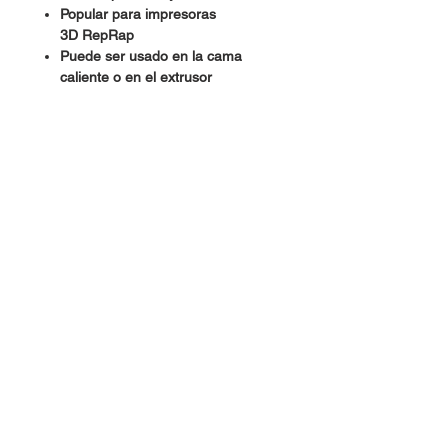
Popular para impresoras
3D RepRap
Puede ser usado en la cama
caliente o en el extrusor
Resistencia: 100Kohm + / -1%
B value: 3950 + / -1%
Presición: + / -1%
Glass Packaging: 2.0 + / – 0.2mm
Longitud: 32 + / – 5mm, Longitud
de cable: 1 metro
Dudas, Comentarios o Pedidos: