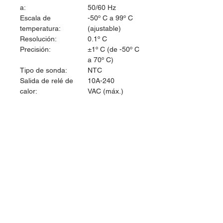
a:
50/60 Hz
Escala de
-50º C a 99º C
temperatura:
(ajustable)
Resolución:
0.1º C
Precisión:
±1º C (de -50º C
a 70º C)
Tipo de sonda:
NTC
Salida de relé de
10A-240
calor:
VAC (máx.)
Salida de relé de frio:
10A-240
VAC (máx.)
Consumo de
3 W
energía:
Longitud del cable de
1 metro
la sonda:
Dimensiones:
87x75x35 mm
Peso:
110 g