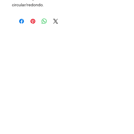
circular/redondo.
Dudas, Comentarios o Pedidos:
Tel.
(477) 465 88 09
/
712 16 30
Whatsapp:
(477) 465 88 09
Correo:
orgonelectronica@hotmail.com
León, Guanajuato.
Síguenos
en: