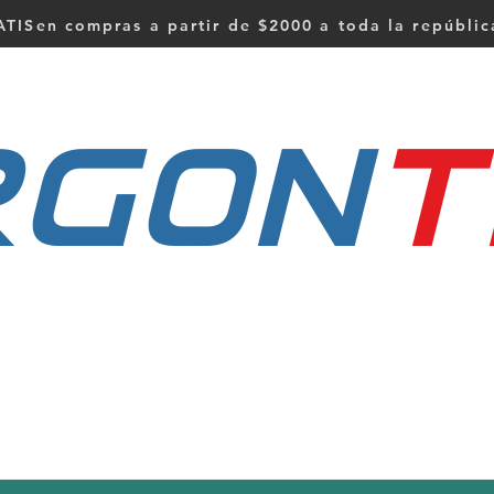
TISen compras a partir de $2000 a toda la repúbli
RGON
t