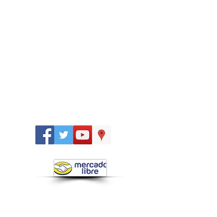
Síguenos
en: