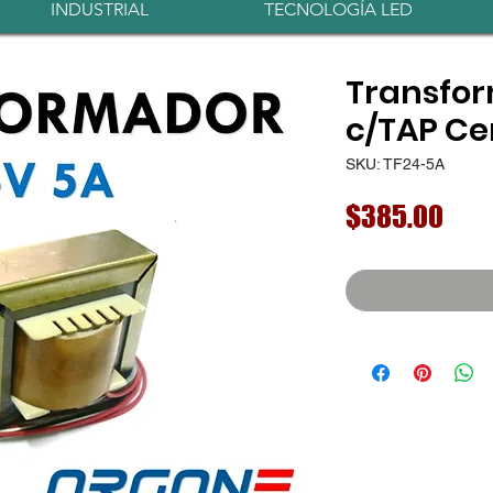
INDUSTRIAL
TECNOLOGÍA LED
Transfor
c/TAP Ce
SKU: TF24-5A
Prec
$385.00