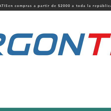
TISen compras a partir de $2000 a toda la repúbli
RGON
t