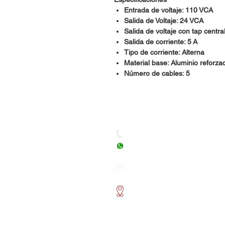
Entrada de voltaje: 110 VCA
Salida de Voltaje: 24 VCA
Salida de voltaje con tap centra
Salida de corriente: 5 A
Tipo de corriente: Alterna
Material base: Aluminio reforza
Número de cables: 5
Dudas, Comentarios o Ped
Tel. (477) 465 88 09 / 712 16
Whatsapp: (477) 465 88 09
Correo:
orgonelectronica
León, Guanajuato.